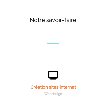
Notre savoir-faire
Webdesign, création de sites internet, e-
commerces, sites communautaires.
Création sites internet
En savoir +
Webdesign