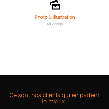
Des illustrateurs à votre service pour réaliser
l’art design qui vous ressemble.
Photo & Illustration
Contactez-nous
Art design
Ce sont nos clients qui en parlent
le mieux :