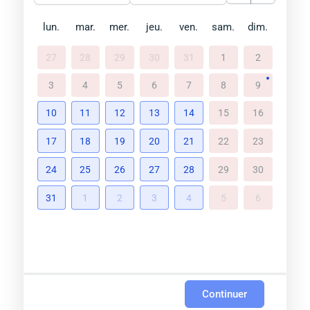
lun.
mar.
mer.
jeu.
ven.
sam.
dim.
27
28
29
30
31
1
2
3
4
5
6
7
8
9
10
11
12
13
14
15
16
17
18
19
20
21
22
23
24
25
26
27
28
29
30
31
1
2
3
4
5
6
Continuer