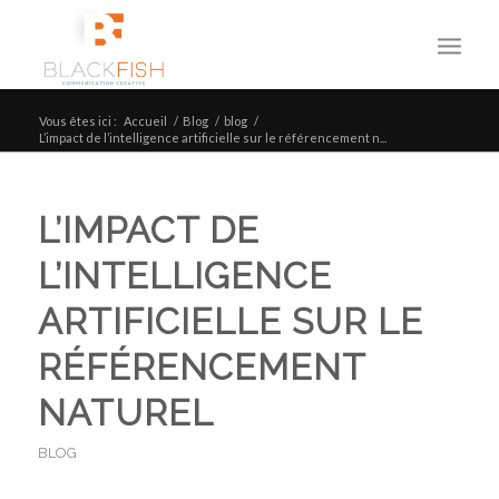
Vous êtes ici :
Accueil
/
Blog
/
blog
/
L’impact de l’intelligence artificielle sur le référencement n...
L’IMPACT DE
L’INTELLIGENCE
ARTIFICIELLE SUR LE
RÉFÉRENCEMENT
NATUREL
BLOG